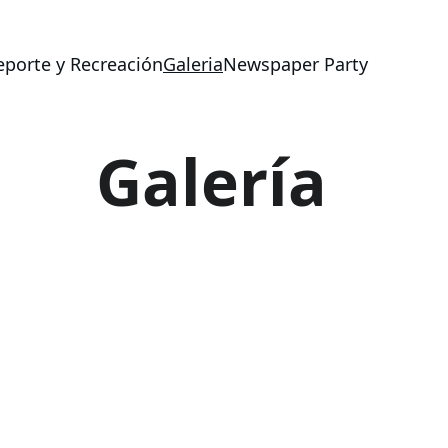
eporte y Recreación
Galeria
Newspaper Party
Galería
diverso que utiliza la cultura urbana como su motor principal, rec