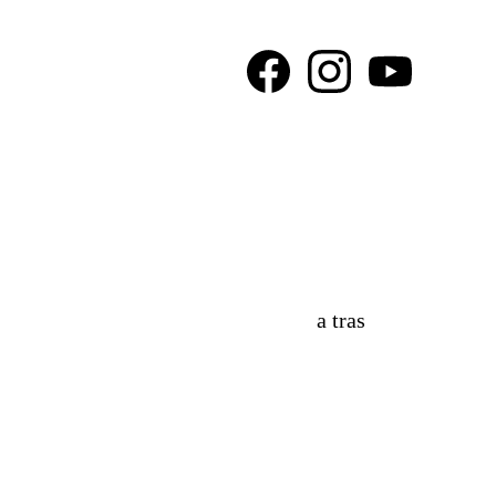
a tras
onociendo el Hip Hop y las músicas urbanas no solo como